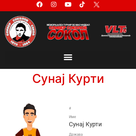
Сунај Курти
#
Име
Сунај Курти
Држава