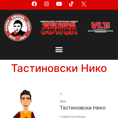
Тастиновски Нико
#
Име
Тастиновски Нико
Година на раѓање