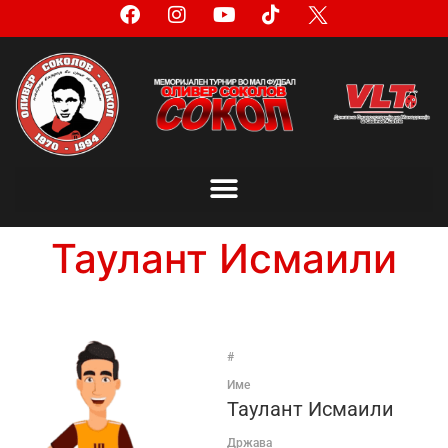
Таулант Исмаили
#
Име
Таулант Исмаили
Држава