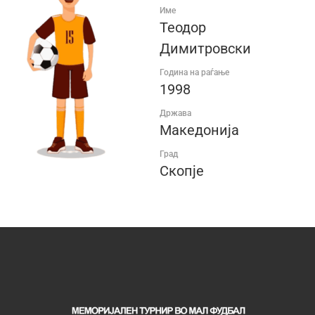
Име
Теодор
Димитровски
Година на раѓање
1998
Држава
Македонија
Град
Скопје