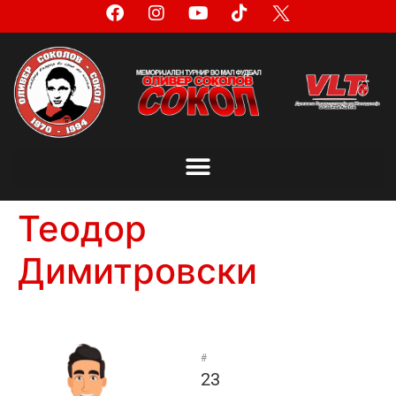
Теодор
Димитровски
#
23