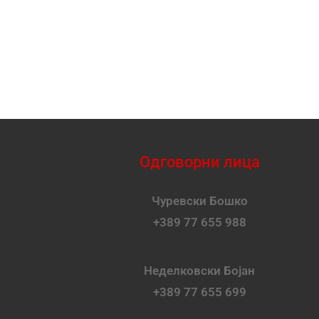
Одговорни лица
Чуревски Бошко
+389 77 655 988
Неделковски Бојан
+389 77 655 699