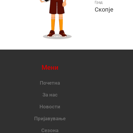
Град
Скопје
Мени
Почетна
За нас
Новости
Пријавување
Сезона