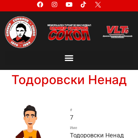
Тодоровски Ненад
#
7
Име
Тодоровски Ненад