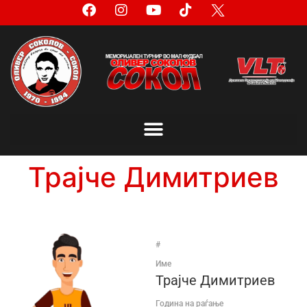
Трајче Димитриев
#
Име
Трајче Димитриев
Година на раѓање