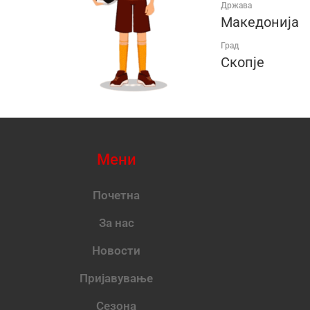
Држава
Македонија
Град
Скопје
Мени
Почетна
За нас
Новости
Пријавување
Сезона