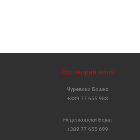
Одговорни лица
Чуревски Бошко
+389 77 655 988
Неделковски Бојан
+389 77 655 699