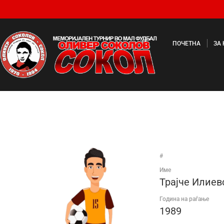
ПОЧЕТНА
ЗА
#
Име
Трајче Илиев
Година на раѓање
1989