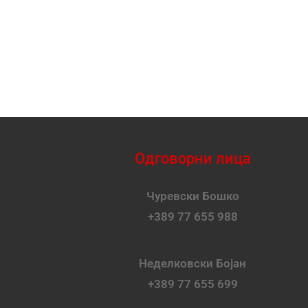
Одговорни лица
Чуревски Бошко
+389 77 655 988
Неделковски Бојан
+389 77 655 699