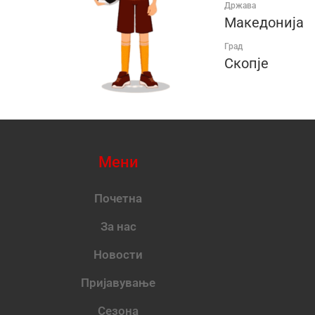
Држава
Македонија
Град
Скопје
Мени
Почетна
За нас
Новости
Пријавување
Сезона