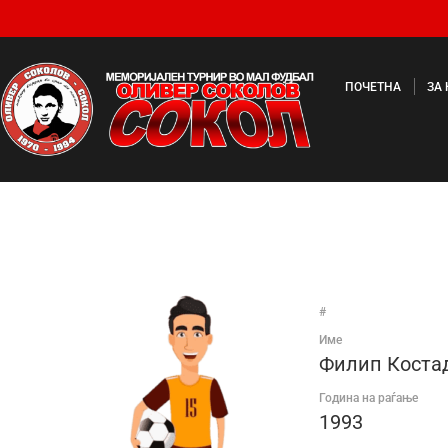
ПОЧЕТНА
ЗА
#
Име
Филип Коста
Година на раѓање
1993