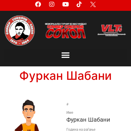
Фуркан Шабани
#
Име
Фуркан Шабани
Година на раѓање