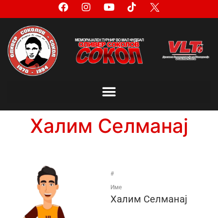
Халим Селманај
#
Име
Халим Селманај