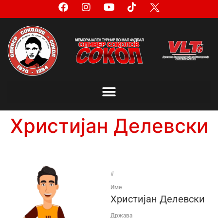
Христијан Делевски
#
Име
Христијан Делевски
Држава