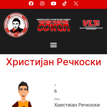
Христијан Речкоски
#
6
Име
Христијан Речкоски