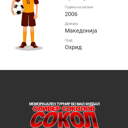
Година на раѓање
2006
Држава
Македонија
Град
Охрид