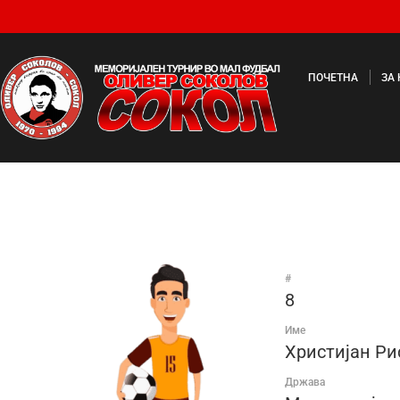
ПОЧЕТНА
ЗА
#
8
Име
Христијан Ри
Држава