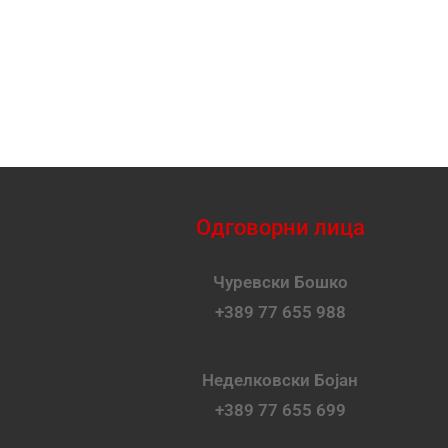
Одговорни лица
Чуревски Бошко
+389 77 655 988
Неделковски Бојан
+389 77 655 699