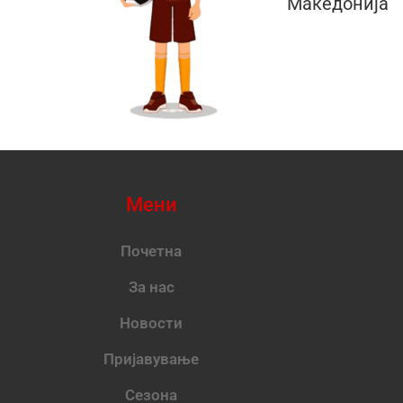
Македонија
Мени
Почетна
За нас
Новости
Пријавување
Сезона