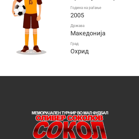
Година на раѓање
2005
Држава
Македонија
Град
Охрид