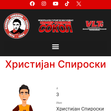
Христијан Спироски
#
3
Име
Христијан Спироски