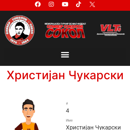
Христијан Чукарски
#
4
Име
Христијан Чукарски