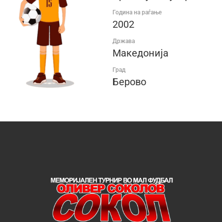
Година на раѓање
2002
Држава
Македонија
Град
Берово