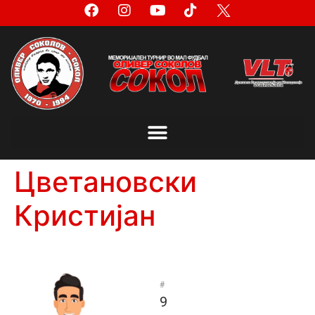
Цветановски
Кристијан
#
9