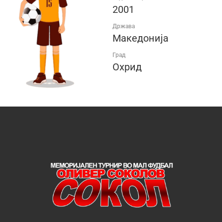
2001
Држава
Македонија
Град
Охрид