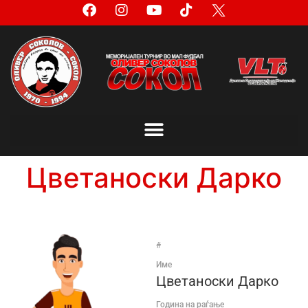
Цветаноски Дарко
#
Име
Цветаноски Дарко
Година на раѓање