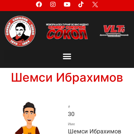
Шемси Ибрахимов
#
30
Име
Шемси Ибрахимов