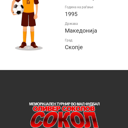
Година на раѓање
1995
Држава
Македонија
Град
Скопје