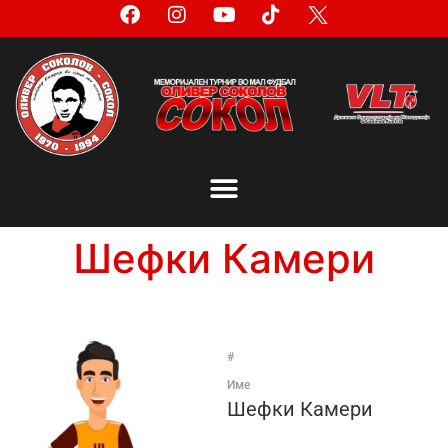
Шефки Камери
#
Име
Шефки Камери