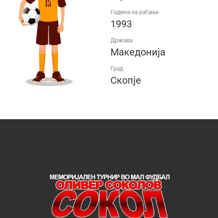
Година на раѓање
1993
Држава
Македонија
Град
Скопје