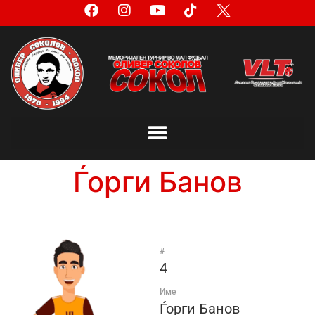
Ѓорги Банов
#
4
Име
Ѓорги Банов