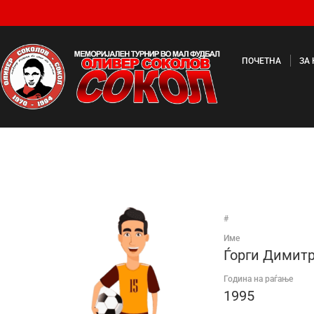
ПОЧЕТНА
ЗА
#
Име
Ѓорги Димит
Година на раѓање
1995