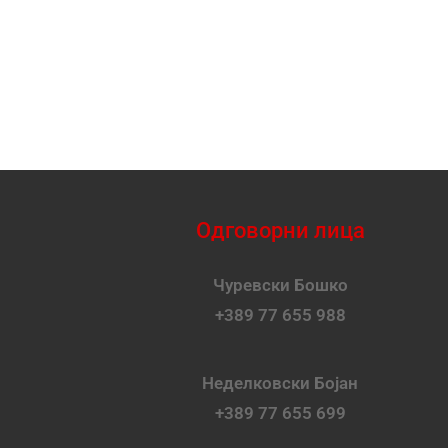
Одговорни лица
Чуревски Бошко
+389 77 655 988
Неделковски Бојан
+389 77 655 699