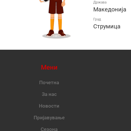
Држава
Македонија
Град
Струмица
Мени
Почетна
За нас
Новости
Пријавување
Сезона