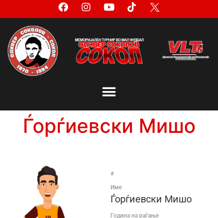
Ѓорѓиевски Мишо
#
Име
Ѓорѓиевски Мишо
Година на раѓање