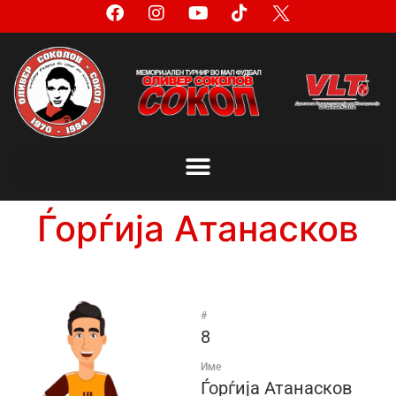
Ѓорѓија Атанасков
#
8
Име
Ѓорѓија Атанасков