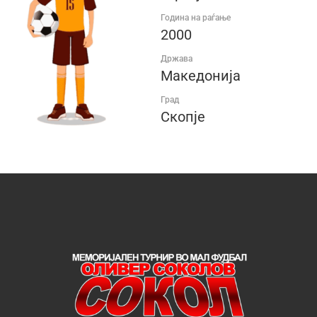
Година на раѓање
2000
Држава
Македонија
Град
Скопје