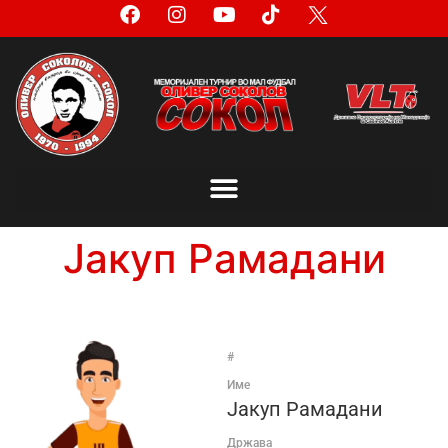
Јакуп Рамадани
#
Име
Јакуп Рамадани
Држава