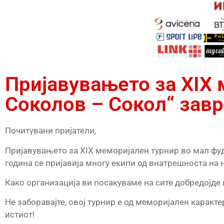
Пријавувањето за XIX
Соколов – Сокол“ зав
Почитувани пријатели,
Пријавувањето за XIX меморијален турнир во мал фу
година се пријавија многу екипи од внатрешноста на 
Како организација ви посакуваме на сите добредојде 
Не заборавајте, овој турнир е од меморијален каракте
истиот!