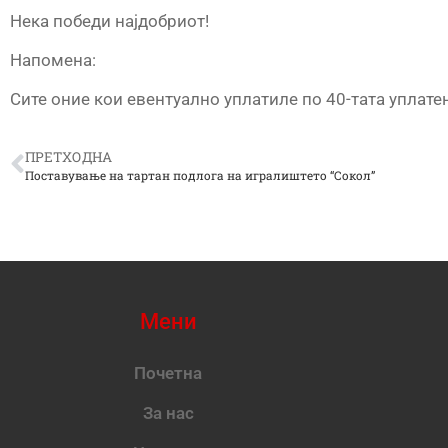
Нека победи најдобриот!
Напомена:
Сите оние кои евентуално уплатиле по 40-тата уплатен
ПРЕТХОДНА
Поставување на тартан подлога на игралиштето “Сокол”
Мени
Почетна
За нас