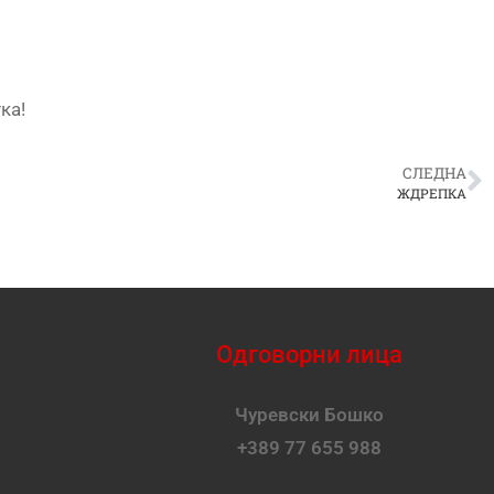
ка!
СЛЕДНА
ЖДРЕПКА
Одговорни лица
Чуревски Бошко
+389 77 655 988