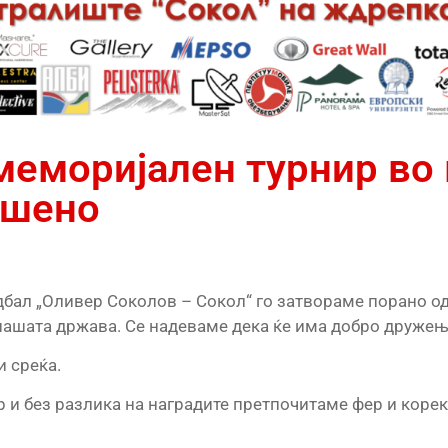
 меморијален турнир во
ршено
дбал „Оливер Соколов – Сокол“ го затвораме порано о
нашата држава. Се надеваме дека ќе има добро дружење
и среќа.
р и без разлика на наградите претпочитаме фер и корек