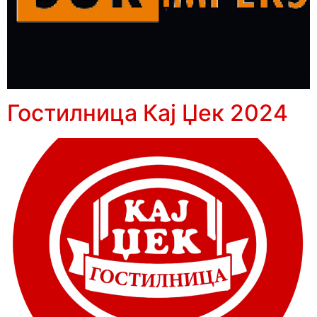
Гостилница Кај Џек 2024