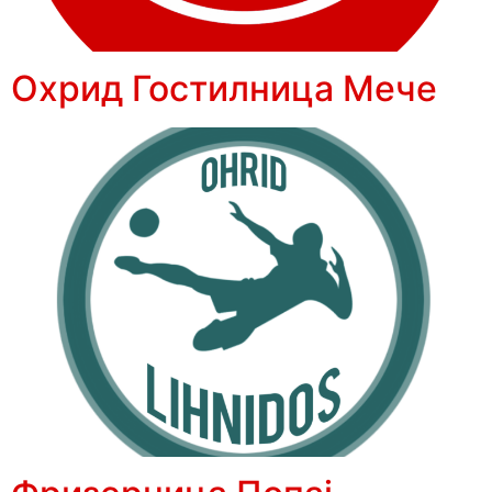
Охрид Гостилница Мече