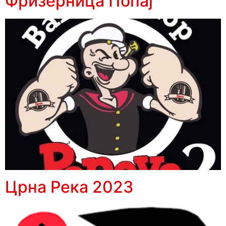
Фризерница Попај
Црна Река 2023