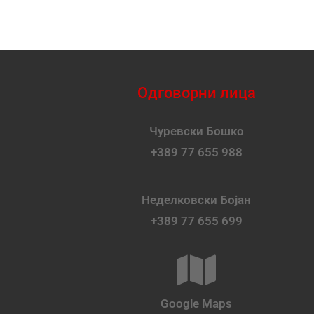
Одговорни лица
Чуревски Бошко
+389 77 655 988
Неделковски Бојан
+389 77 655 699
Google Maps