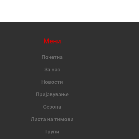
Мени
Почетна
За нас
Новости
Пријавување
Сезона
Листа на тимови
Групи