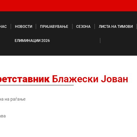
 НАС
НОВОСТИ
ПРИЈАВУВАЊЕ
СЕЗОНА
ЛИСТА НА ТИМОВИ
ЕЛИМИНАЦИИ 2026
ретставник
Блажески Јован
на на раѓање
ава