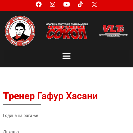
Тренер
Гафур Хасани
Година на раѓање
Држава