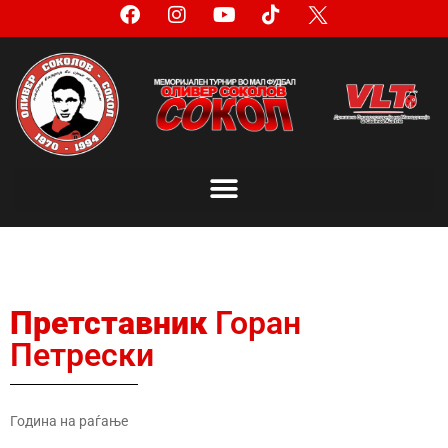
Претставник
Горан
Петрески
Година на раѓање