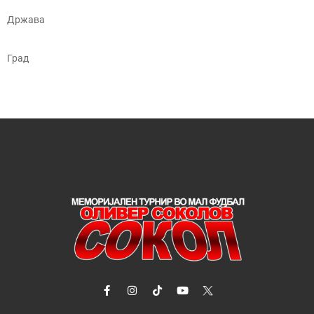
Држава
Град