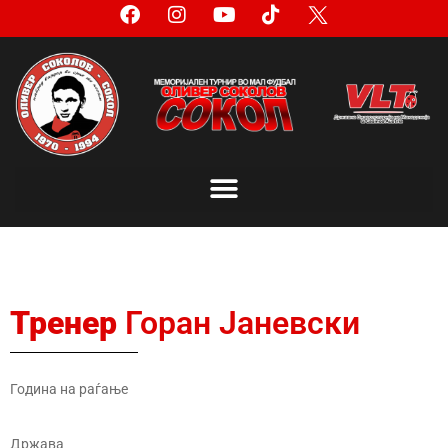
Тренер
Горан Јаневски
Година на раѓање
Држава