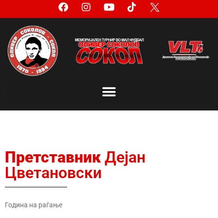
Претставник
Дејан
Цветановски
Година на раѓање