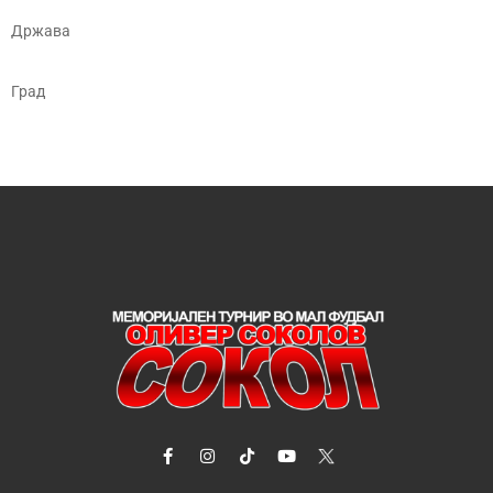
Држава
Град