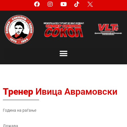
Тренер
Ивица Аврамовски
Година на раѓање
Држава