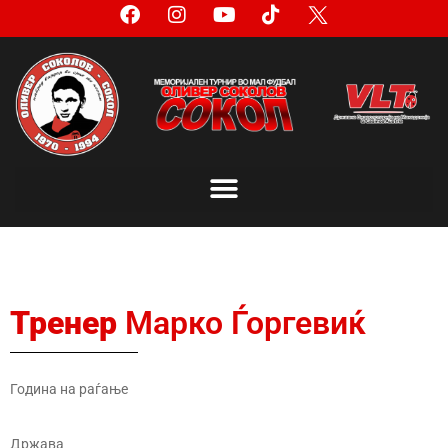
Тренер
Марко Ѓоргевиќ
Година на раѓање
Држава