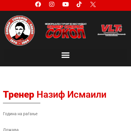
Тренер
Назиф Исмаили
Година на раѓање
Држава