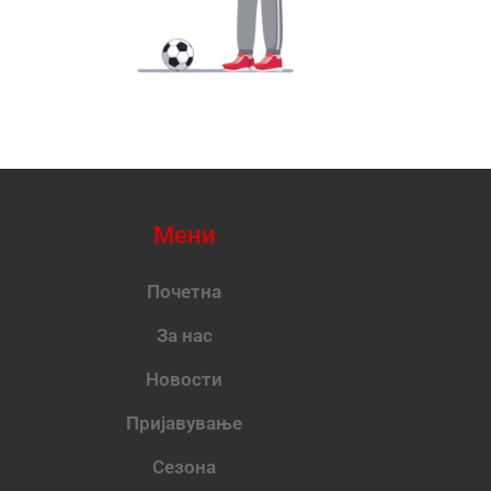
Мени
Почетна
За нас
Новости
Пријавување
Сезона