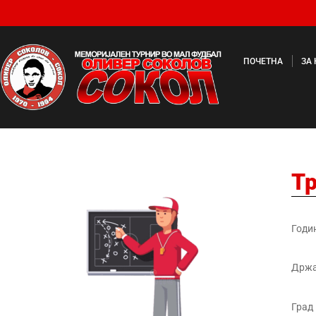
ПОЧЕТНА
ЗА
Т
Годи
Држ
Град