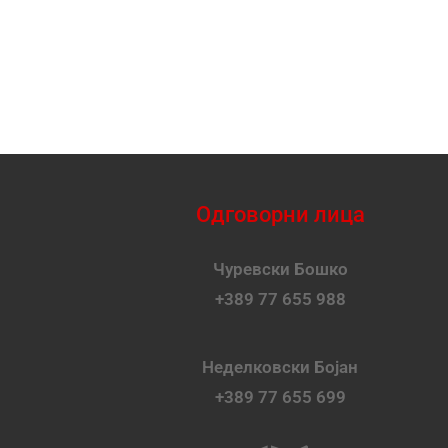
Одговорни лица
Чуревски Бошко
+389 77 655 988
Неделковски Бојан
+389 77 655 699