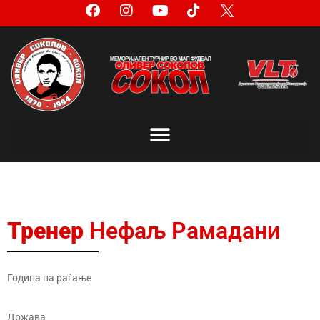
Тренер
Нефаљ Рамадани
Година на раѓање
Држава