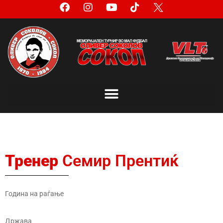
Тренер
Семир Прентиќ
Година на раѓање
Држава