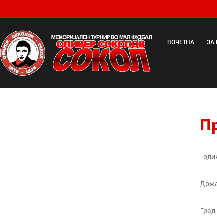
ПОЧЕТНА
ЗА
П
Годи
Држ
Град