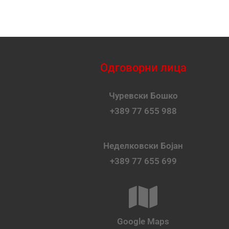
Одговорни лица
Чуревски Бошко
+389 77 655 988
Неделковски Бојан
+389 77 655 699
Google Maps