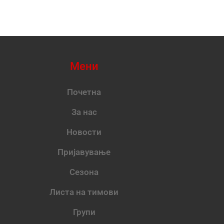
Мени
Почетна
За нас
Новости
Пријавување
Сезона
Листа на тимови
Групи