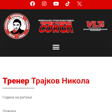
Тренер
Трајков Никола
Година на раѓање
Држава