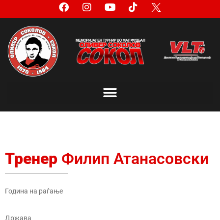
Тренер
Филип Атанасовски
Година на раѓање
Држава