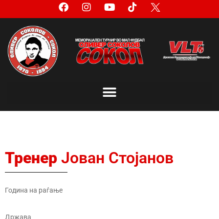
Тренер
Јован Стојанов
Година на раѓање
Држава