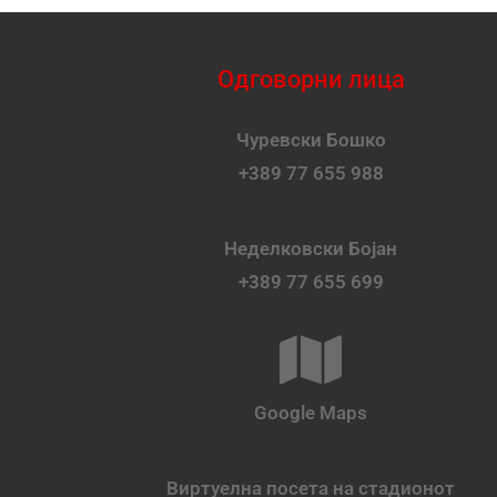
Одговорни лица
Чуревски Бошко
+389 77 655 988
Неделковски Бојан
+389 77 655 699
Google Maps
Виртуелна посета на стадионот