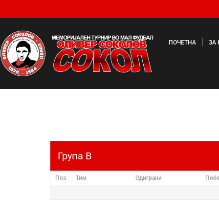
ПОЧЕТНА
ЗА
Група B
Поз
Тим
Одиграни
Поб