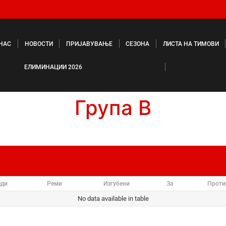
 НАС
НОВОСТИ
ПРИЈАВУВАЊЕ
СЕЗОНА
ЛИСТА НА ТИМОВИ
ЕЛИМИНАЦИИ 2026
Група B
еди
Реми
Изгубени
За
Проти
No data available in table