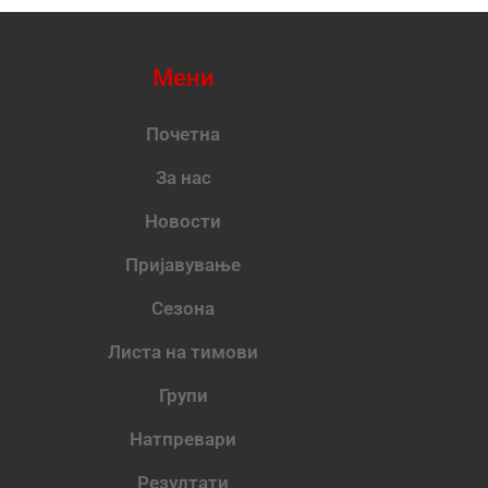
Мени
Почетна
За нас
Новости
Пријавување
Сезона
Листа на тимови
Групи
Натпревари
Резултати