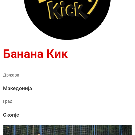
Банана Кик
Држава
Македонија
Град
Скопје