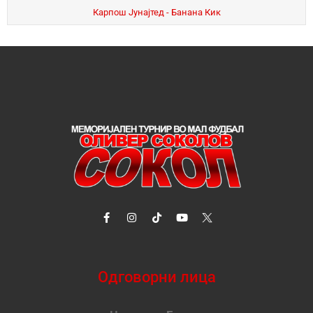
Карпош Јунајтед - Банана Кик
Одговорни лица