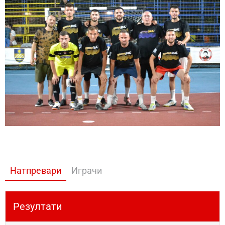
Натпревари
Играчи
Резултати