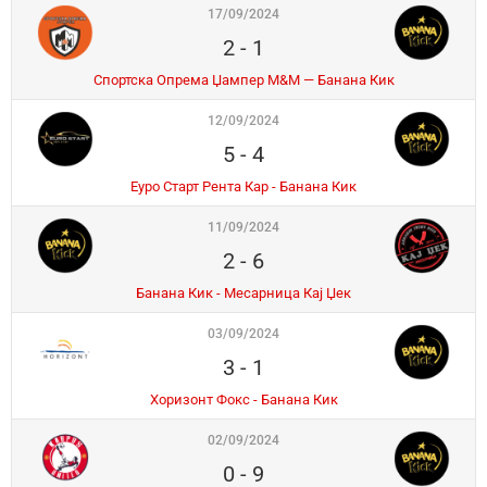
17/09/2024
2
-
1
Спортска Опрема Џампер М&М — Банана Кик
12/09/2024
5
-
4
Еуро Старт Рента Кар - Банана Кик
11/09/2024
2
-
6
Банана Кик - Месарница Кај Џек
03/09/2024
3
-
1
Хоризонт Фокс - Банана Кик
02/09/2024
0
-
9