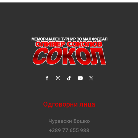
Одговорни лица
Чуревски Бошко
+389 77 655 988