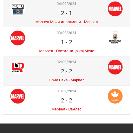
04/09/2024
2
-
1
Марвел Моки Апартмани - Марвел
03/09/2024
1
-
2
Марвел - Гостилница кај Мече
02/09/2024
2
-
2
Црна Река - Марвел
01/09/2024
2
-
2
Марвел - Санлес