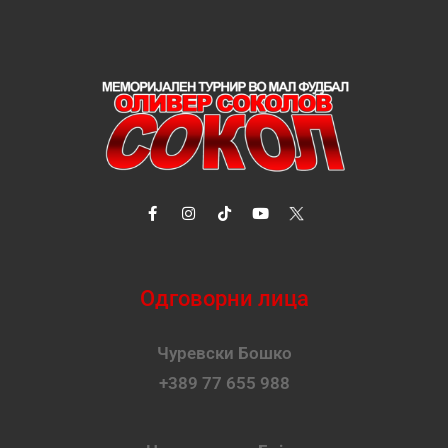
Одговорни лица
Чуревски Бошко
+389 77 655 988