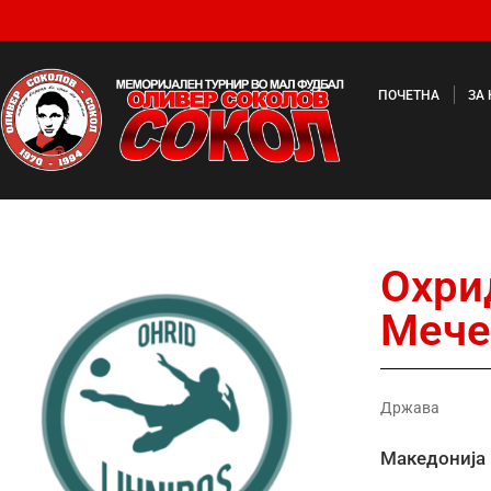
ПОЧЕТНА
ЗА
Охри
Мече
Држава
Македонија