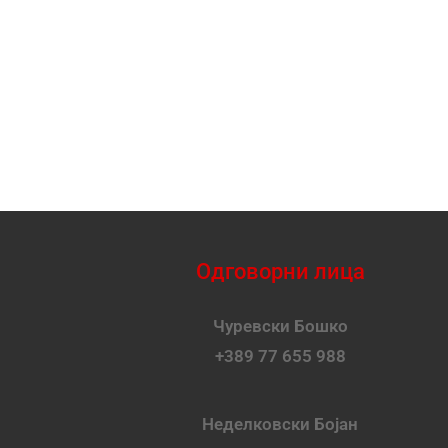
Одговорни лица
Чуревски Бошко
+389 77 655 988
Неделковски Бојан