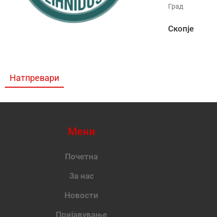
Град
Скопје
Натпревари
Мени
Почетна
За нас
Новости
Пријавување