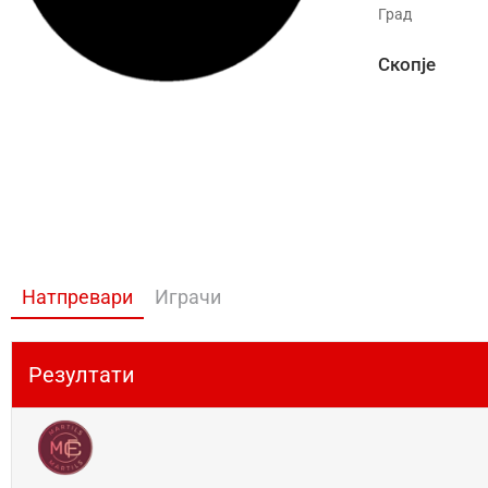
Град
Скопје
Натпревари
Играчи
Резултати