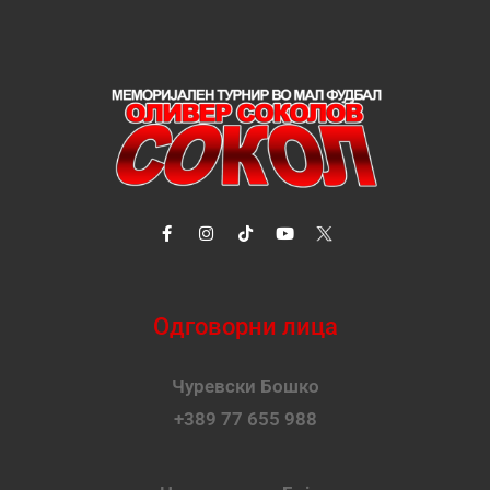
Одговорни лица
Чуревски Бошко
+389 77 655 988