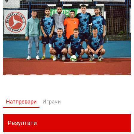
Натпревари
Играчи
Резултати