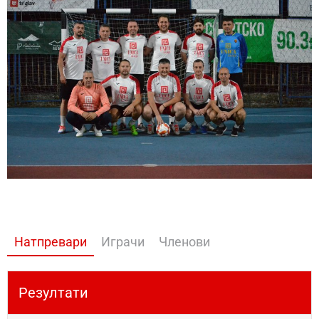
Натпревари
Играчи
Членови
Резултати